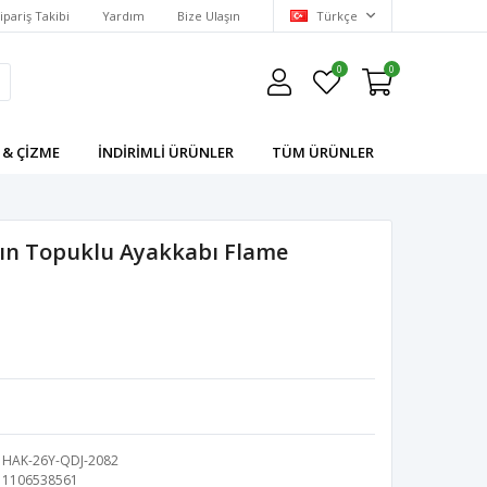
ipariş Takibi
Yardım
Bize Ulaşın
Türkçe
0
0
 & ÇIZME
İNDIRIMLI ÜRÜNLER
TÜM ÜRÜNLER
dın Topuklu Ayakkabı Flame
HAK-26Y-QDJ-2082
1106538561