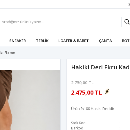
S
SNEAKER
TERLIK
LOAFER & BABET
ÇANTA
BOT
abı Flame
Hakiki Deri Ekru Ka
2.750,00 TL
⚡
2.475,00 TL
Ürün %100 Hakiki Deridir
Stok Kodu
Barkod