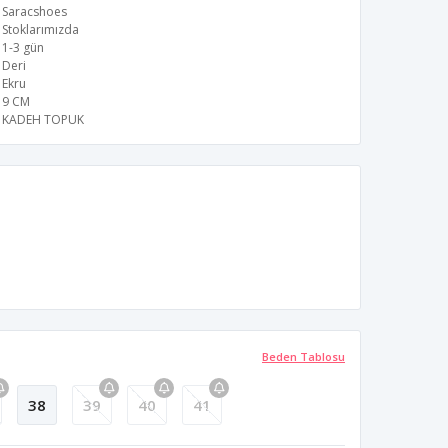
Saracshoes
Stoklarımızda
1-3 gün
Deri
Ekru
9 CM
KADEH TOPUK
Beden Tablosu
38
39
40
41