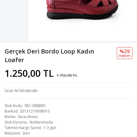
Gerçek Deri Bordo Loop Kadın
%29
i̇ndi̇ri̇m
Loafer
1.250,00 TL
1.750,00 TL
Ürün %100 deridir.
Stok Kodu
SRC-098BRD
Barkod
35131219098015
Marka
Saracshoes
Stok Durumu
Stoklarımızda
Tahmini Kargo Süresi
1-3 gün
Malzeme
Deri