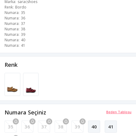
Marka
saracshoes
Renk
Bordo
Numara
35
Numara
36
Numara
37
Numara
38
Numara
39
Numara
40
Numara
41
Renk
Numara Seçiniz
Beden Tablosu
35
36
37
38
39
40
41