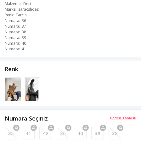
Malzeme
Deri
Marka
saracshoes
Renk
Tarçın
Numara
36
Numara
37
Numara
38
Numara
39
Numara
40
Numara
41
Renk
Numara Seçiniz
Beden Tablosu
35
41
42
36
40
39
38