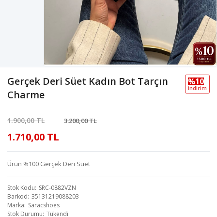
Gerçek Deri Süet Kadın Bot Tarçın
%10
i̇ndi̇ri̇m
Charme
1.900,00 TL
3.200,00 TL
1.710,00 TL
Ürün %100 Gerçek Deri Süet
Stok Kodu
SRC-0882VZN
Barkod
35131219088203
Marka
Saracshoes
Stok Durumu
Tükendi