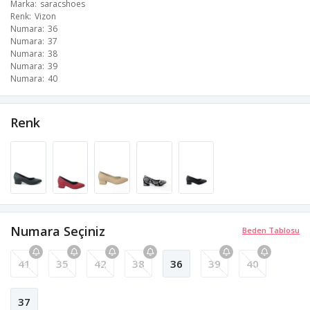
Marka
saracshoes
Renk
Vizon
Numara
36
Numara
37
Numara
38
Numara
39
Numara
40
Renk
Numara Seçiniz
Beden Tablosu
41
35
42
38
36
39
40
37