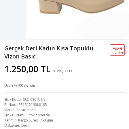
Gerçek Deri Kadın Kısa Topuklu
%29
i̇ndi̇ri̇m
Vizon Basic
1.250,00 TL
1.750,00 TL
Ürün %100 deridir.
Stok Kodu
SRC-0801VZN
Barkod
35131219080105
Marka
Saracshoes
Stok Durumu
Stoklarımızda
Tahmini Kargo Süresi
1-3 gün
Malzeme
Deri