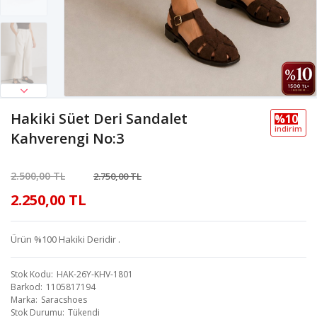
Hakiki Süet Deri Sandalet
%10
i̇ndi̇ri̇m
Kahverengi No:3
2.500,00 TL
2.750,00 TL
2.250,00 TL
Ürün %100 Hakiki Deridir .
Stok Kodu
HAK-26Y-KHV-1801
Barkod
1105817194
Marka
Saracshoes
Stok Durumu
Tükendi