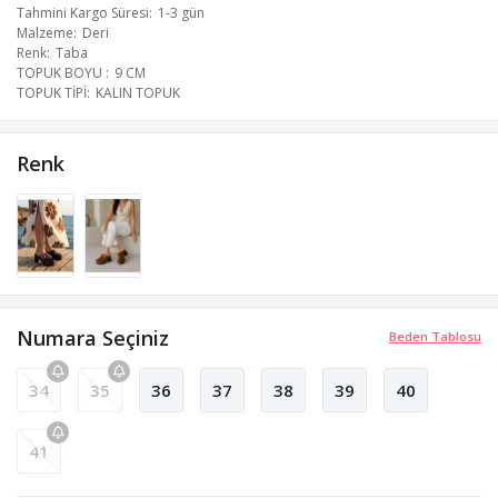
Tahmini Kargo Süresi
1-3 gün
Malzeme
Deri
Renk
Taba
TOPUK BOYU
9 CM
TOPUK TİPİ
KALIN TOPUK
Renk
Numara Seçiniz
Beden Tablosu
34
35
36
37
38
39
40
41