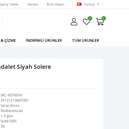
ipariş Takibi
Yardım
Bize Ulaşın
Türkçe
0
0
 & ÇIZME
İNDIRIMLI ÜRÜNLER
TÜM ÜRÜNLER
ndalet Siyah Solere
SRC-6079SYH
35131219607901
Saracshoes
Stoklarımızda
1-3 gün
SUNİ DERİ
36