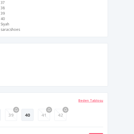
37
38
39
40
Siyah
saracshoes
Beden Tablosu
39
40
41
42