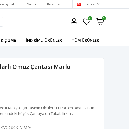
ipariş Takibi
Yardım
Bize Ulaşın
Türkçe
0
0
 & ÇIZME
İNDIRIMLI ÜRÜNLER
TÜM ÜRÜNLER
larlı Omuz Çantası Marlo
cut Makyaj Çantasının Ölçüleri: Eni :30 cm Boyu :21 cm
İçerisindeki Küçük Çantaya da Takabilirsiniz.
KAD-26K-KHV-8794