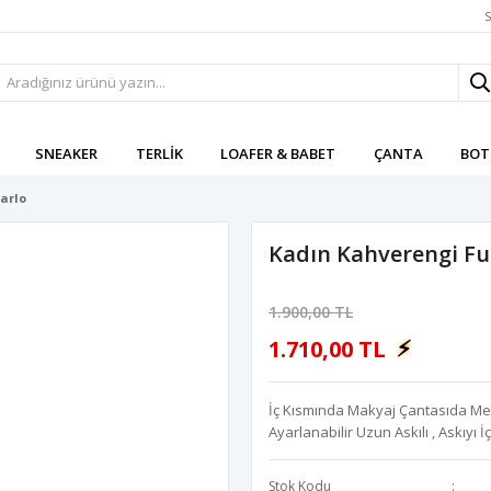
S
SNEAKER
TERLIK
LOAFER & BABET
ÇANTA
BOT
arlo
Kadın Kahverengi Fu
1.900,00 TL
⚡
1.710,00 TL
İç Kısmında Makyaj Çantasıda Mev
Ayarlanabilir Uzun Askılı , Askıyı 
Stok Kodu