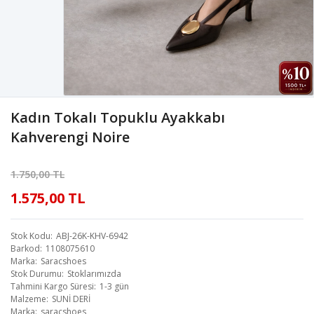
Kadın Tokalı Topuklu Ayakkabı
Kahverengi Noire
1.750,00 TL
1.575,00 TL
Stok Kodu
ABJ-26K-KHV-6942
Barkod
1108075610
Marka
Saracshoes
Stok Durumu
Stoklarımızda
Tahmini Kargo Süresi
1-3 gün
Malzeme
SUNİ DERİ
Marka
saracshoes