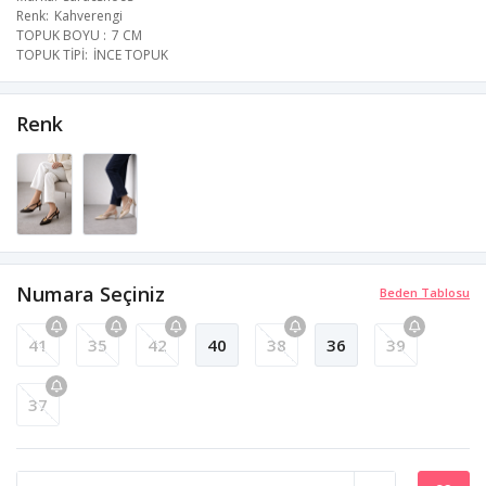
Renk
Kahverengi
TOPUK BOYU
7 CM
TOPUK TİPİ
İNCE TOPUK
Renk
Numara Seçiniz
Beden Tablosu
41
35
42
40
38
36
39
37