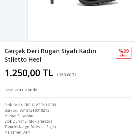
Gerçek Deri Rugan Siyah Kadın
%29
i̇ndi̇ri̇m
Stiletto Heel
1.250,00 TL
1.750,00 TL
Ürün %100 deridir.
Stok Kodu
SRC-0182SYH-RGN
Barkod
35131219018213
Marka
Saracshoes
Stok Durumu
Stoklarımızda
Tahmini Kargo Süresi
1-3 gün
Malzeme
Deri