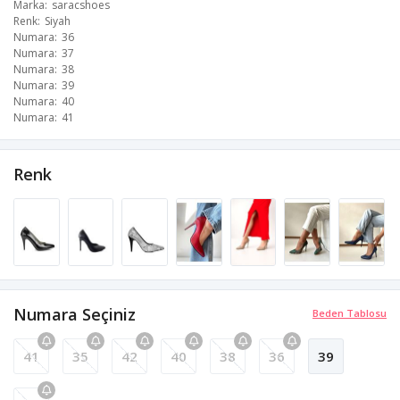
Marka
saracshoes
Renk
Siyah
Numara
36
Numara
37
Numara
38
Numara
39
Numara
40
Numara
41
Renk
Numara Seçiniz
Beden Tablosu
41
35
42
40
38
36
39