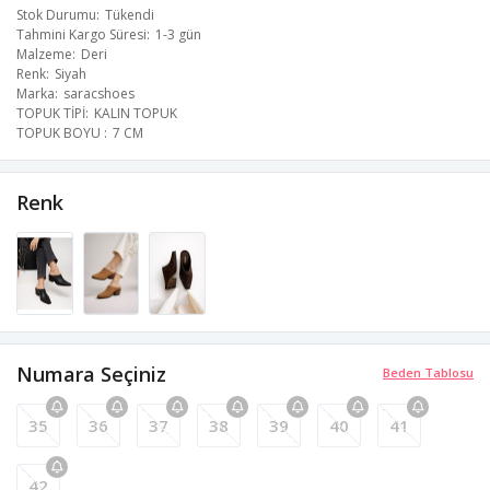
Stok Durumu
Tükendi
Tahmini Kargo Süresi
1-3 gün
Malzeme
Deri
Renk
Siyah
Marka
saracshoes
TOPUK TİPİ
KALIN TOPUK
TOPUK BOYU
7 CM
Renk
Numara Seçiniz
Beden Tablosu
35
36
37
38
39
40
41
42