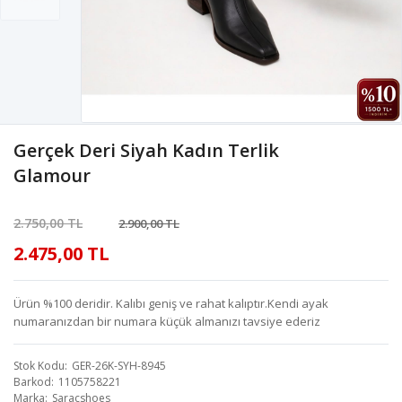
Gerçek Deri Siyah Kadın Terlik
Glamour
2.750,00 TL
2.900,00 TL
2.475,00 TL
Ürün %100 deridir. Kalıbı geniş ve rahat kalıptır.Kendi ayak
numaranızdan bir numara küçük almanızı tavsiye ederiz
Stok Kodu
GER-26K-SYH-8945
Barkod
1105758221
Marka
Saracshoes