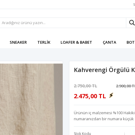
S
SNEAKER
TERLIK
LOAFER & BABET
ÇANTA
BOT
Kahverengi Örgülü Ka
2.750,00 TL
2.900,00 T
⚡
2.475,00 TL
Ürünün iç malzemesi %100 Hakiki De
numaranızdan bir numara küçük a
Stok Kodu