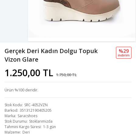
Gerçek Deri Kadın Dolgu Topuk
%29
i̇ndi̇ri̇m
Vizon Glare
1.250,00 TL
1.750,00 TL
Ürün %100 deridir.
Stok Kodu
SRC-4052VZN
Barkod
351312190405205
Marka
Saracshoes
Stok Durumu
Stoklarımızda
Tahmini Kargo Süresi
1-3 gün
Malzeme
Deri