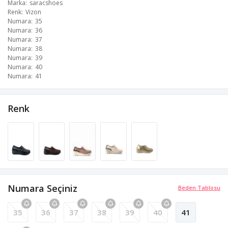
Marka
saracshoes
Renk
Vizon
Numara
35
Numara
36
Numara
37
Numara
38
Numara
39
Numara
40
Numara
41
Renk
Numara Seçiniz
Beden Tablosu
35
36
37
38
39
40
41