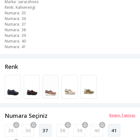
Marka
saracshoes
Renk
Kahverengi
Numara
35
Numara
36
Numara
37
Numara
38
Numara
39
Numara
40
Numara
41
Renk
Numara Seçiniz
Beden Tablosu
35
36
37
38
39
40
41