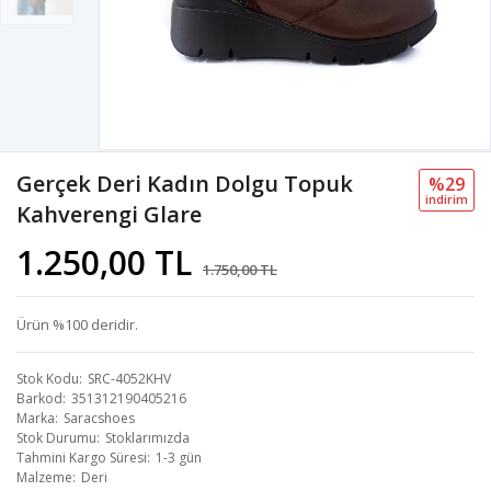
Gerçek Deri Kadın Dolgu Topuk
%29
i̇ndi̇ri̇m
Kahverengi Glare
1.250,00 TL
1.750,00 TL
Ürün %100 deridir.
Stok Kodu
SRC-4052KHV
Barkod
351312190405216
Marka
Saracshoes
Stok Durumu
Stoklarımızda
Tahmini Kargo Süresi
1-3 gün
Malzeme
Deri